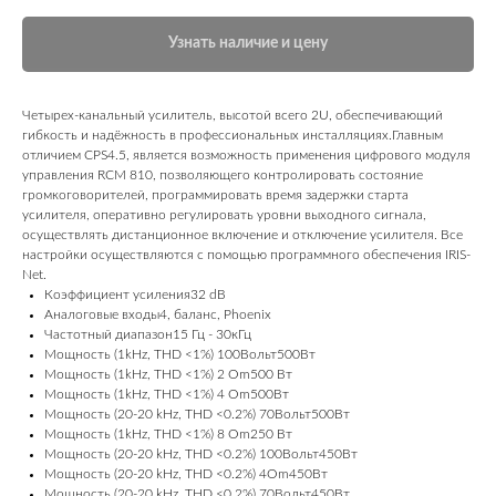
Узнать наличие и цену
Четырех-канальный усилитель, высотой всего 2U, обеспечивающий
гибкость и надёжность в профессиональных инсталляциях.Главным
отличием CPS4.5, является возможность применения цифрового модуля
управления RCM 810, позволяющего контролировать состояние
громкоговорителей, программировать время задержки старта
усилителя, оперативно регулировать уровни выходного сигнала,
осуществлять дистанционное включение и отключение усилителя. Все
настройки осуществляются с помощью программного обеспечения IRIS-
Net.
Коэффициент усиления32 dB
Аналоговые входы4, баланс, Phoenix
Частотный диапазон15 Гц - 30кГц
Мощность (1kHz, THD <1%) 100Вольт500Вт
Мощность (1kHz, THD <1%) 2 Om500 Вт
Мощность (1kHz, THD <1%) 4 Om500Вт
Мощность (20-20 kHz, THD <0.2%) 70Вольт500Вт
Мощность (1kHz, THD <1%) 8 Om250 Вт
Мощность (20-20 kHz, THD <0.2%) 100Вольт450Вт
Мощность (20-20 kHz, THD <0.2%) 4Om450Вт
Мощность (20-20 kHz, THD <0.2%) 70Вольт450Вт