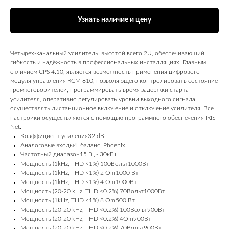
Узнать наличие и цену
Четырех-канальный усилитель, высотой всего 2U, обеспечивающий
гибкость и надёжность в профессиональных инсталляциях. Главным
отличием CPS 4.10, является возможность применения цифрового
модуля управления RCM 810, позволяющего контролировать состояние
громкоговорителей, программировать время задержки старта
усилителя, оперативно регулировать уровни выходного сигнала,
осуществлять дистанционное включение и отключение усилителя. Все
настройки осуществляются с помощью программного обеспечения IRIS-
Net.
Коэффициент усиления32 dB
Аналоговые входы4, баланс, Phoenix
Частотный диапазон15 Гц - 30кГц
Мощность (1kHz, THD <1%) 100Вольт1000Вт
Мощность (1kHz, THD <1%) 2 Om1000 Вт
Мощность (1kHz, THD <1%) 4 Om1000Вт
Мощность (20-20 kHz, THD <0.2%) 70Вольт1000Вт
Мощность (1kHz, THD <1%) 8 Om500 Вт
Мощность (20-20 kHz, THD <0.2%) 100Вольт900Вт
Мощность (20-20 kHz, THD <0.2%) 4Om900Вт
Мощность (20-20 kHz, THD <0.2%) 70Вольт900Вт