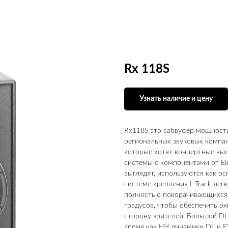
Rx 118S
Узнать наличие и цену
Rx118S это сабвуфер мощность
региональных звуковых компан
которые хотят концертные вы
системы с компонентами от El
выглядят, используются как о
системе крепления L-Track лег
полностью поворачивающихся
градусов, чтобы обеспечить о
сторону зрителей. Большой DH
время как НЧ динамики DL и E