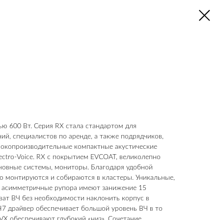
ю 600 Вт. Серия RX стала стандартом для
ий, специалистов по аренде, а также подрядчиков,
сокопроизводительные компактные акустические
ectro-Voice. RX c покрытием EVCOAT, великолепно
сновные системы, мониторы. Благодаря удобной
ко монтируются и собираются в кластеры. Уникальные,
 асимметричные рупора имеют занижение 15
хват ВЧ без необходимости наклонить корпус в
7 драйвер обеспечивает большой уровень ВЧ в то
VX обеспечивают глубокий «низ». Сочетание