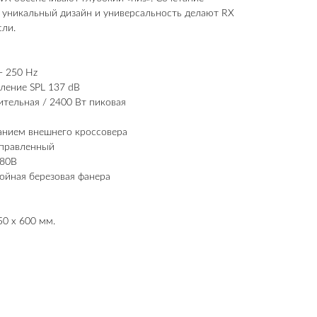
 уникальный дизайн и универсальность делают RX
сли.
- 250 Hz
ление SPL 137 dB
тельная / 2400 Вт пиковая
анием внешнего кроссовера
аправленный
180B
ойная березовая фанера
50 х 600 мм.