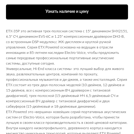
Узнать наличие и цену
ETX‑35P это активная трех‑полосная система с 15" динамиком SMX2151,
6.5" СЧ динамиком EVS‑6C и 1.25" компрессионным драйвером DH3‑B,
со встроенным DSP‑модулем,с ЖК‑дисплеем и круглой ручкой
управления. Серия ETX Powered основана на ведущих в отрасли
инновациях и 85-летнем наследии Electro-Voice, чтобы предложить
самые передовые профессиональные портативные акустические
системы, доступные сегодня.
Универсальные, Hi-End класса системы- это лучший выбор для живого
звука, развлекательных центров, компаний по прокату,
профессиональных музыкантов и ди-джеев, а также инсталляций. Серия
ETX состоит из трех двух-полосных моделей (10-дюймов, 12-дюймов и
15-дюймов, все с компрессионным ВЧ драйвером с титановой
диафрагмой), трех-полосной (15-дюймовый НЧ 6,5-дюймовый СЧ и
компрессионный ВЧ драйвер с титановой диафрагмой) и двух
сабвуферов (15-дюймовый и 18-дюймовые динамики).
ETX Powered это «вершина» новейших серий портативных акустических
систем от Electro-Voice, которая была разработана, чтобы принести
лучшую в своем классе производительность в своей ценовой категории.
Внутри каждого низкопрофильного, деревянного корпуса находится
множество уникальных технологий, которые выделяют ETX Powered,