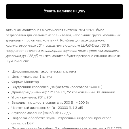
Узнать наличие и цену
Активная мониторная акустическая система PXM-12MP была
разработана для сольных исполнителей, небольших групп, мобильных
ди-джеев и прокатных компаний. Комбинация
коаксиального
громкоговорителя 12''
и
усилителя мощности CLASS-D на 700 Вт
предлагает артистам
равномерное звуковое поле с уровнем звукового
давления до 129 дБ
, так что монитор будет прекрасно слышно даже на
шумной сцене.
Широкополосная акустическая система
Цена и упаковка: 1 штука
Форма: Монитор
Внутренний кроссовер: Да (частота кроссовера 1600 Гц)
Драйверы (динамики): 12" НЧ- / 1,75" коаксиальный ВЧ динамик
Угол излучения: 90° x 90°
Выходная мощность усилителя: 500 Вт + 200 Вт
Частотный диапазон: 64 Гц - 20000 Гц (-3 дБ)
Звуковое давление (макс/1м): 129 дБ
Цифровая обработка звука: Встроенный цифровой процессор
сигналов DSP
Подсоединения (разъёмы): 2 комбинированных входа типа XLR / TRS