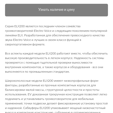
Узнать наличие и цену
Серия ELX200 является последним членом семейства
громкоговорителей Electro-Voice и следующим поколением популярной
линейки ELX. Разработанная для обеспечения превосходного качества
звука Electro-Voice и лучших в своем классе функций в
сверхпортативном формате.
Все аспекты каждой модели ELX200 работают вместе, чтобы обеспечить
высокую производительность в легком корпусе. Надежность системы
проверяется с помощью тщательной проверки выносливости
внутренних компонентов, а также корпусов и оборудования - все они
выполняются по промышленным стандартам.
Широкополосные модели ELX200 имеют низкопрофильные форм-
факторы, разработанные из прочных композитных корпусов для
балансировки малой массы, структурной целостности и простоты
использования. EV доказанная трехручная конструкция позволяет легко
поднимать и устанавливать громкоговорители для мобильных
применений; точки подвески делают фиксированную установку простой
и надежной. Сабвуферы ELX200 упаковывают мощный низкочастотный
выход в компактную конструкцию, собранную в оптимизированных