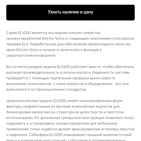
Узнать наличие и цену
Серия ELX200 является последним членом семейства
громкоговорителей Electro-Voice и следующим поколением популярной
линейки ELX. Разработанная для обеспечения превосходного качества
звука Electro-Voice и лучших в своем классе функций в
сверхпортативном формате.
Все аспекты каждой модели ELX200 работают вместе, чтобы обеспечить
высокую производительность в легком корпусе. Надежность системы
проверяется с помощью тщательной проверки выносливости
внутренних компонентов, а также корпусов и оборудования - все они
выполняются по промышленным стандартам.
Широкополосные модели ELX200 имеют низкопрофильные форм-
факторы, разработанные из прочных композитных корпусов для
балансировки малой массы, структурной целостности и простоты
использования. EV доказанная трехручная конструкция позволяет легко
поднимать и устанавливать громкоговорители для мобильных
применений; точки подвески делают фиксированную установку простой
и надежной. Сабвуферы ELX200 упаковывают мощный низкочастотный
выход в компактную конструкцию, собранную в оптимизированных