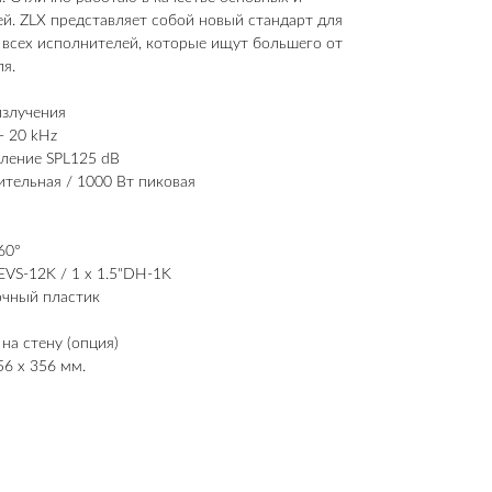
. ZLX представляет собой новый стандарт для
е всех исполнителей, которые ищут большего от
я.
излучения
- 20 kHz
ление SPL125 dB
тельная / 1000 Вт пиковая
60°
EVS-12K / 1 x 1.5"DH-1K
очный пластик
на стену (опция)
56 х 356 мм.