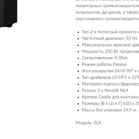
мониторных громкоговорителей
музыкантов, ди-джеев, а такж
портативного громкоговорител
Тип 2-х полосный прямого 
Частотный диапазон: 55 Hz 
Максимальное звуковое дав
Мощность 250 Вт продолжи
Сопротивление 8 Ohm
Режим работы Passive
Угол раскрытия (H/V) 90° x 
Тип драйверов LF/HF1 x 12"
Материал корпуса Ударопр
Разъем 2 x Neutrik NL4
Крепеж Скоба для монтажа 
Размеры (В х Ш х Г) 610 х 3
Масса без упаковки 14,9 кг.
Модель: ZLX