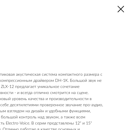
стиковая акустическая система компактного размера с
" компрессионным драйвером DH‑1K. Большой звук не
 ZLX-12 предлагает уникальное сочетание
ности - и всегда отлично смотрится на сцене.
л новый уровень качества и производительности в
 себе десятилетиями проверенное звучание про-аудио,
вым взглядом на дизайн и удобными функциями,
большой контроль над звуком, а также всем
ь Electro-Voice. В серии представлены 12" и 15"
. Отлично работаю в качестве основных и