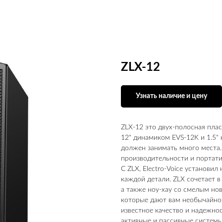
ZLX-12
Узнать наличие и цену
ZLX‑12 это двух‑полосная пла
12" динамиком EVS‑12K и 1.5
должен занимать много места.
производительности и портатив
С ZLX, Electro-Voice установи
каждой детали. ZLX сочетает в
а также ноу-хау со смелым но
которые дают вам необычайно 
известное качество и надежност
активные и пассивные системы