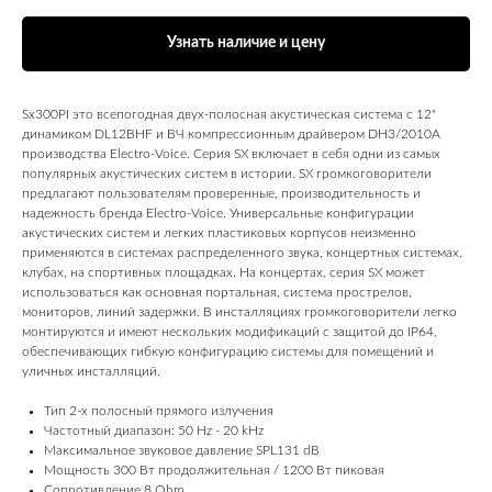
Узнать наличие и цену
Sx300PI это всепогодная двух‑полосная акустическая система с 12"
динамиком DL12BHF и ВЧ компрессионным драйвером DH3/2010A
производства Electro‑Voice. Серия SX включает в себя одни из самых
популярных акустических систем в истории. SX громкоговорители
предлагают пользователям проверенные, производительность и
надежность бренда Electro-Voice. Универсальные конфигурации
акустических систем и легких пластиковых корпусов неизменно
применяются в системах распределенного звука, концертных системах,
клубах, на спортивных площадках. На концертах, серия SX может
использоваться как основная портальная, система прострелов,
мониторов, линий задержки. В инсталляциях громкоговорители легко
монтируются и имеют нескольких модификаций с защитой до IP64,
обеспечивающих гибкую конфигурацию системы для помещений и
уличных инсталляций.
Тип 2-х полосный прямого излучения
Частотный диапазон: 50 Hz - 20 kHz
Максимальное звуковое давление SPL131 dB
Мощность 300 Вт продолжительная / 1200 Вт пиковая
Сопротивление 8 Ohm