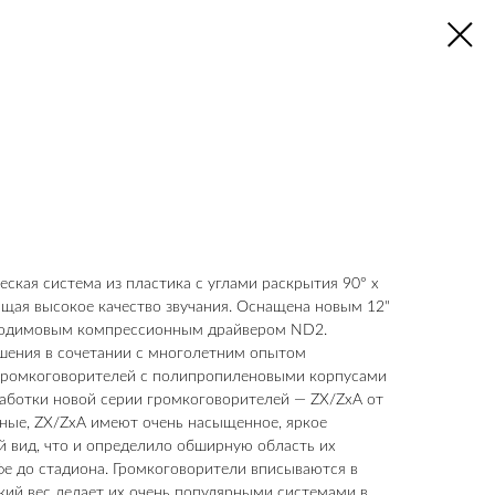
еская система из пластика с углами раскрытия 90° x
ающая высокое качество звучания. Оснащена новым 12"
еодимовым компрессионным драйвером ND2.
шения в сочетании с многолетним опытом
 громкоговорителей с полипропиленовыми корпусами
работки новой серии громкоговорителей — ZX/ZxA от
ктные, ZX/ZxA имеют очень насыщенное, яркое
й вид, что и определило обширную область их
е до стадиона. Громкоговорители вписываются в
гкий вес делает их очень популярными системами в