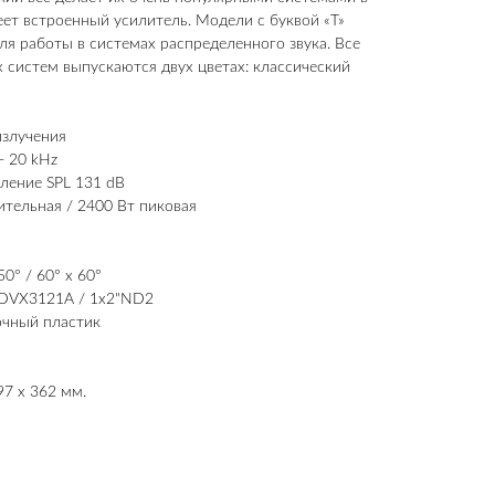
ет встроенный усилитель. Модели с буквой «T»
 работы в системах распределенного звука. Все
систем выпускаются двух цветах: классический
излучения
- 20 kHz
ление SPL 131 dB
тельная / 2400 Вт пиковая
0° / 60° x 60°
"DVX3121A / 1x2"ND2
очный пластик
97 х 362 мм.