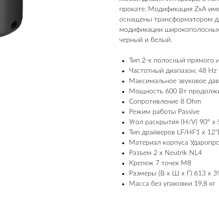
прокате. Модификация ZxA име
оснащены трансформатором для
модификации широкополосных 
черный и белый.
Тип 2-х полосный прямого 
Частотный диапазон: 48 Hz 
Максимальное звуковое дав
Мощность 600 Вт продолжи
Сопротивление 8 Ohm
Режим работы Passive
Угол раскрытия (H/V) 90° x 5
Тип драйверов LF/HF1 x 12
Материал корпуса Ударопр
Разъем 2 х Neutrik NL4
Крепеж 7 точек M8
Размеры (В х Ш х Г) 613 х 3
Масса без упаковки 19,8 кг