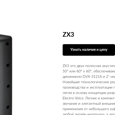
ZX3
Узнать наличие и цену
ZX3 это двух-полосная акустич
50° или 60° x 60°, обеспечив
динамиком DVX‑3121A и 2" н
Новейшие технологические ре
производства и эксплуатации
легли в основу концепции раз
Electro-Voice. Легкие и компа
звучание и элегантный внешни
применения от небольшого каф
любой дизайн интерьера, а ле