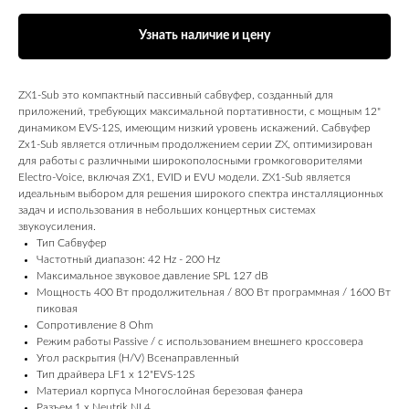
Узнать наличие и цену
ZX1‑Sub это компактный пассивный сабвуфер, созданный для
приложений, требующих максимальной портативности, с мощным 12"
динамиком EVS-12S, имеющим низкий уровень искажений. Сабвуфер
Zx1-Sub является отличным продолжением серии ZX, оптимизирован
для работы с различными широкополосными громкоговорителями
Electro-Voice, включая ZX1, EVID и EVU модели. ZX1-Sub является
идеальным выбором для решения широкого спектра инсталляционных
задач и использования в небольших концертных системах
звукоусиления.
Тип Сабвуфер
Частотный диапазон: 42 Hz - 200 Hz
Максимальное звуковое давление SPL 127 dB
Мощность 400 Вт продолжительная / 800 Вт программная / 1600 Вт
пиковая
Сопротивление 8 Ohm
Режим работы Passive / с использованием внешнего кроссовера
Угол раскрытия (H/V) Всенаправленный
Тип драйвера LF1 x 12"EVS-12S
Материал корпуса Многослойная березовая фанера
Разъем 1 х Neutrik NL4