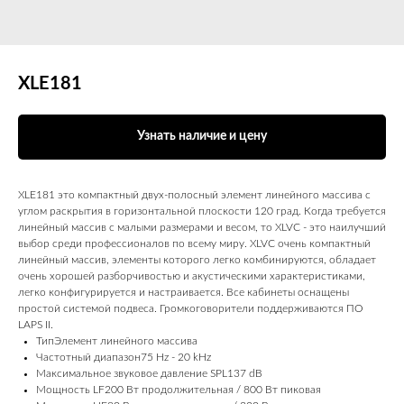
XLE181
Узнать наличие и цену
XLЕ181 это компактный двух-полосный элемент линейного массива с
углом раскрытия в горизонтальной плоскости 120 град. Когда требуется
линейный массив с малыми размерами и весом, то XLVC - это наилучший
выбор среди профессионалов по всему миру. XLVC очень компактный
линейный массив, элементы которого легко комбинируются, обладает
очень хорошей разборчивостью и акустическими характеристиками,
легко конфигурируется и настраивается. Все кабинеты оснащены
простой системой подвеса. Громкоговорители поддерживаются ПО
LAPS II.
ТипЭлемент линейного массива
Частотный диапазон75 Hz - 20 kHz
Максимальное звуковое давление SPL137 dB
Мощность LF200 Вт продолжительная / 800 Вт пиковая