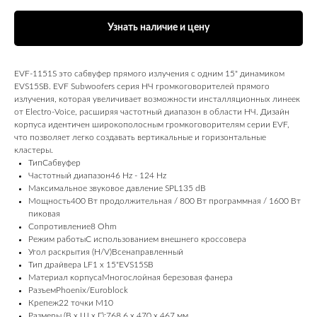
Узнать наличие и цену
EVF‑1151S это сабвуфер прямого излучения с одним 15" динамиком
EVS15SB. EVF Subwoofers серия НЧ громкоговорителей прямого
излучения, которая увеличивает возможности инсталляционных линеек
от Electro-Voice, расширяя частотный диапазон в области НЧ. Дизайн
корпуса идентичен широкополосным громкоговорителям серии EVF,
что позволяет легко создавать вертикальные и горизонтальные
кластеры.
ТипСабвуфер
Частотный диапазон46 Hz - 124 Hz
Максимальное звуковое давление SPL135 dB
Мощность400 Вт продолжительная / 800 Вт программная / 1600 Вт
пиковая
Сопротивление8 Ohm
Режим работыС использованием внешнего кроссовера
Угол раскрытия (H/V)Всенаправленный
Тип драйвера LF1 x 15"EVS15SB
Материал корпусаМногослойная березовая фанера
РазъемPhoenix/Euroblock
Крепеж22 точки M10
Размеры (В х Ш х Г):768,6 x 470 x 467 мм.