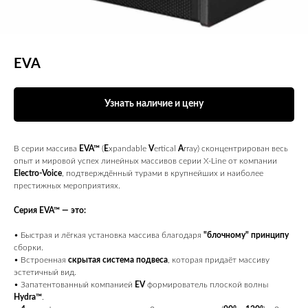
EVA
Узнать наличие и цену
В серии массива
EVA™
(
E
xpandable
V
ertical
A
rray) сконцентрирован весь
опыт и мировой успех линейных массивов серии X-Line от компании
Electro-Voice
, подтверждённый турами в крупнейших и наиболее
престижных мероприятиях.
Серия EVA™ — это:
• Быстрая и лёгкая установка массива благодаря
"блочному" принципу
сборки.
• Встроенная
скрытая система подвеса
, которая придаёт массиву
эстетичный вид.
• Запатентованный компанией
EV
формирователь плоской волны
Hydra™
.