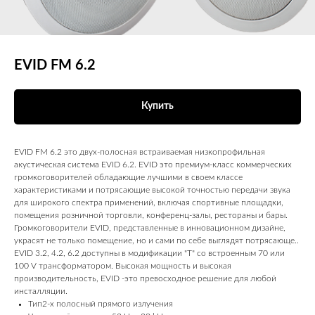
EVID FM 6.2
Купить
EVID FM 6.2 это двух-полосная встраиваемая низкопрофильная
акустическая система EVID 6.2. EVID это премиум-класс коммерческих
громкоговорителей обладающие лучшими в своем классе
характеристиками и потрясающие высокой точностью передачи звука
для широкого спектра применений, включая спортивные площадки,
помещения розничной торговли, конференц-залы, рестораны и бары.
Громкоговорители EVID, представленные в инновационном дизайне,
украсят не только помещение, но и сами по себе выглядят потрясающе..
EVID 3.2, 4.2, 6.2 доступны в модификации "Т" со встроенным 70 или
100 V трансформатором. Высокая мощность и высокая
производительность, EVID -это превосходное решение для любой
инсталляции.
Тип2-х полосный прямого излучения