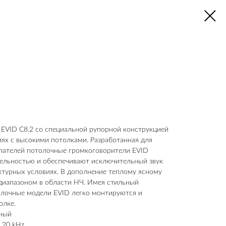
EVID C8.2 со специальной рупорной конструкцией
ях с высокими потолками. Разработанная для
упателей потолочные громкоговорители EVID
ельностью и обеспечивают исключительный звук
ктурных условиях. В дополнение теплому ясному
диапазоном в области НЧ. Имея стильный
лочные модели EVID легко монтируются и
олке.
ьный
 20 kHz