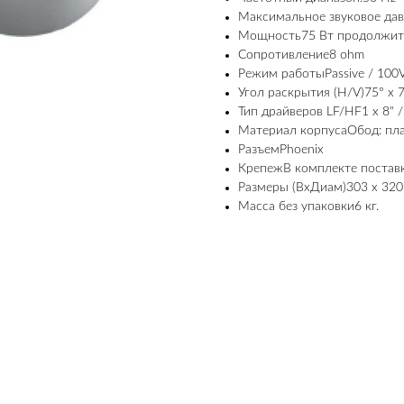
Максимальное звуковое дав
Мощность75 Вт продолжите
Сопротивление8 ohm
Режим работыPassive / 100
Угол раскрытия (H/V)75° x 
Тип драйверов LF/HF1 x 8" / 
Материал корпусаОбод: пла
РазъемPhoenix
КрепежВ комплекте постав
Размеры (ВхДиам)303 х 32
Масса без упаковки6 кг.