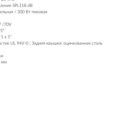
ление SPL118 dB
льная / 300 Вт пиковая
V /70V
75°
1 x 1"
стик UL 94V-0 ; Задняя крышка: оцинкованная сталь
ки
0 мм