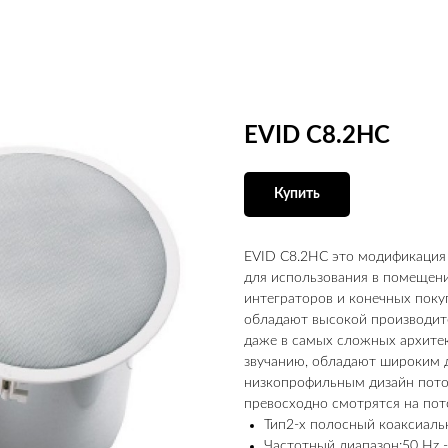
EVID C8.2HC
Купить
EVID C8.2HC это модификация 
для использования в помещени
интеграторов и конечных пок
обладают высокой производит
даже в самых сложных архите
звучанию, обладают широким 
низкопрофильным дизайн пото
превосходно смотрятся на пот
Тип2-х полосный коаксиал
Частотный диапазон:50 Hz -