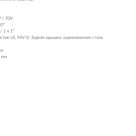
 / 70V
90°
/ 1 x 1"
стик UL 94V-0; Задняя крышка: оцинкованная сталь
ки
 мм.