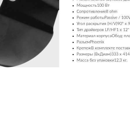
Мощность100 Вт
Сопротивление8 ohm
Режим работыPassive / 100V
Угол раскрытия (H/V)90° x 
Тип драйверов LF/HF1 x 12" 
Материал корпусаОбод: пла
РазъемPhoenix
КрепежВ комплекте постав
Размеры (ВхДиам)333 х 414
Масса без упаковки12,3 кг.