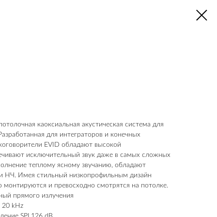
 потолочная каоксиальная акустическая система для
 Разработанная для интеграторов и конечных
коговорители EVID обладают высокой
ечивают исключительный звук даже в самых сложных
полнение теплому ясному звучанию, обладают
и НЧ. Имея стильный низкопрофильным дизайн
 монтируются и превосходно смотрятся на потолке.
ный прямого излучения
 20 kHz
ление SPL126 dB